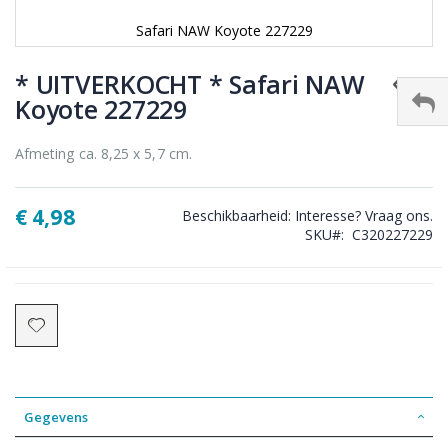
Safari NAW Koyote 227229
Ga
naar
* UITVERKOCHT * Safari NAW
het
Koyote 227229
begin
van
de
Afmeting ca. 8,25 x 5,7 cm.
afbeeldingen-
gallerij
€ 4,98
Beschikbaarheid:
Interesse? Vraag ons.
SKU
C320227229
Gegevens