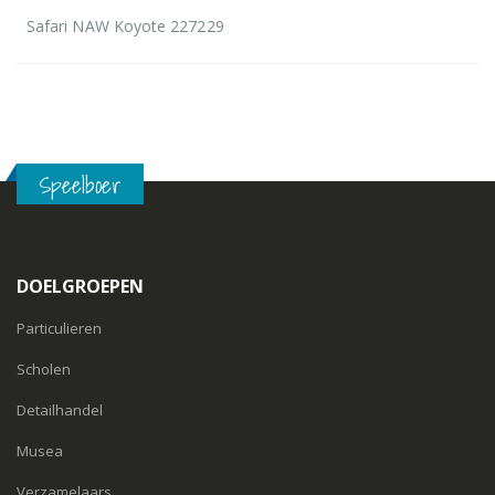
Safari NAW Koyote 227229
Speelboer
DOELGROEPEN
Particulieren
Scholen
Detailhandel
Musea
Verzamelaars