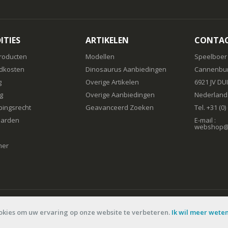
ITIES
ARTIKELEN
CONTA
roducten
Modellen
Speelboer
dkosten
Dinosaurus Aanbiedingen
Cannenbur
g
Overige Artikelen
6921 JV DU
g
Overige Aanbiedingen
Nederland
pingsrecht
Geavanceerd Zoeken
Tel. +31 (0
arden
E-mail :
webshop@s
mer
okies om uw ervaring op onze website te verbeteren.
Ik wil meer wete