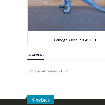
Carnegie Allosaurus 410901
Ga
naar
het
GEGEVENS
begin
van
de
Carnegie Allosaurus 410901
afbeeldingen-
gallerij
Speelboer