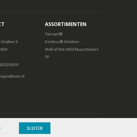
CT
ASSORTIMENTEN
Terciart®
challee 9
KooKoo® Klokken
IVEN
Wall of the Wild Muurstickers
TP
) 620256391
peelboer.nl
SLUITEN
n