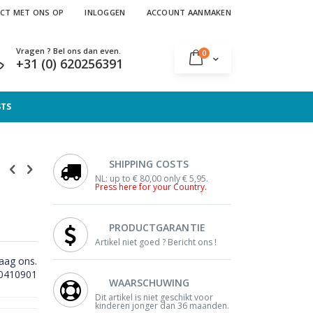
CT MET ONS OP
INLOGGEN
ACCOUNT AANMAKEN
Vragen ? Bel ons dan even.
producten
0
Cart
+31 (0) 620256391
STS
SHIPPING COSTS
NL: up to € 80,00 only € 5,95.
Press here for your Country.
PRODUCTGARANTIE
Artikel niet goed ? Bericht ons !
raag ons.
0410901
WAARSCHUWING
Dit artikel is niet geschikt voor
kinderen jonger dan 36 maanden.