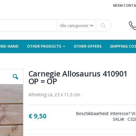
NEEM CONTA
Zoek
OND-HAND
OTHER PRODUCTS
OTHER OFFERS
SHIPPING CO
Carnegie Allosaurus 410901
OP = OP
Afmeting ca. 23 x 11,5 cm.
Beschikbaarheid:
Interesse? V
€ 9,50
SKU
C32