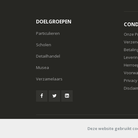
DOELGROEPEN
COND
Particulieren
Onze P
Verzen
Scholen
Betalin
Detailhandel
Leverin
Herroe
Musea
Voorwa
Verzamelaars
Privacy
Disclai
© Speelboer 2006-2026
Deze website gebruikt co