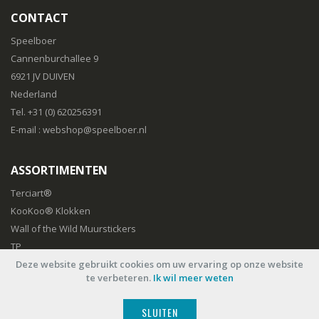
CONTACT
Speelboer
Cannenburchallee 9
6921 JV DUIVEN
Nederland
Tel. +31 (0) 620256391
E-mail :
webshop@speelboer.nl
ASSORTIMENTEN
Terciart®
KooKoo® Klokken
Wall of the Wild Muurstickers
TP
Deze website gebruikt cookies om uw ervaring op onze website
te verbeteren.
Ik wil meer weten
© Speelboer 2006-2026
SLUITEN