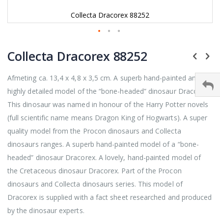
Collecta Dracorex 88252
Ga
naar
Collecta Dracorex 88252
het
begin
Afmeting ca. 13,4 x 4,8 x 3,5 cm. A superb hand-painted and
van
de
highly detailed model of the “bone-headed” dinosaur Dracorex.
afbeeldingen-
This dinosaur was named in honour of the Harry Potter novels
gallerij
(full scientific name means Dragon King of Hogwarts). A super
quality model from the Procon dinosaurs and Collecta
dinosaurs ranges. A superb hand-painted model of a “bone-
headed” dinosaur Dracorex. A lovely, hand-painted model of
the Cretaceous dinosaur Dracorex. Part of the Procon
dinosaurs and Collecta dinosaurs series. This model of
Dracorex is supplied with a fact sheet researched and produced
by the dinosaur experts.